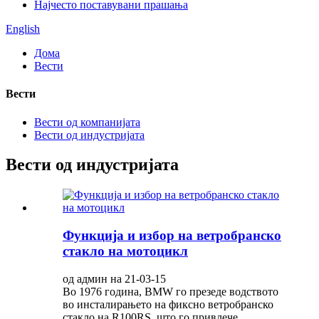
Најчесто поставувани прашања
English
Дома
Вести
Вести
Вести од компанијата
Вести од индустријата
Вести од индустријата
Функција и избор на ветробранско
стакло на мотоцикл
од админ на 21-03-15
Во 1976 година, BMW го презеде водството
во инсталирањето на фиксно ветробранско
стакло на R100RS, што го привлече