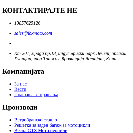
КОНТАКТИРАЈТЕ НЕ
13857625126
sales@ibxmoto.com
Rm 201, зграда бр.13, индустриски парк Леченг, област
Хуангјан, град Таижоу, провинција Жеџијанг, Кина
Компанијата
За нас
Вести
Прашања за прашања
Производи
Ветробранско стакло
Решетка за заден багаж за мотоцикли
Веспа GTS Мото перниче