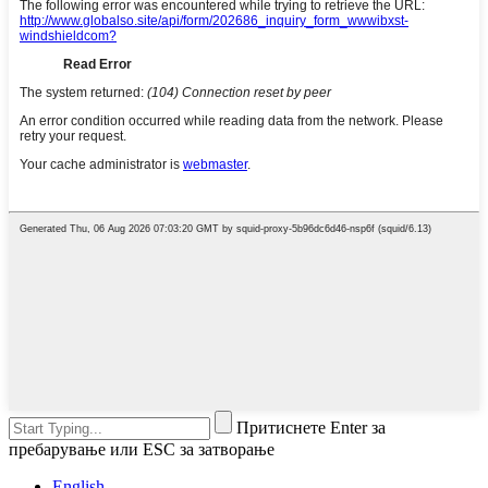
Притиснете Enter за
пребарување или ESC за затворање
English