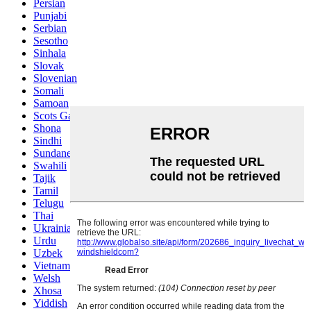
Persian
Punjabi
Serbian
Sesotho
Sinhala
Slovak
Slovenian
Somali
Samoan
Scots Gaelic
Shona
Sindhi
Sundanese
Swahili
Tajik
Tamil
Telugu
Thai
Ukrainian
Urdu
Uzbek
Vietnamese
Welsh
Xhosa
Yiddish