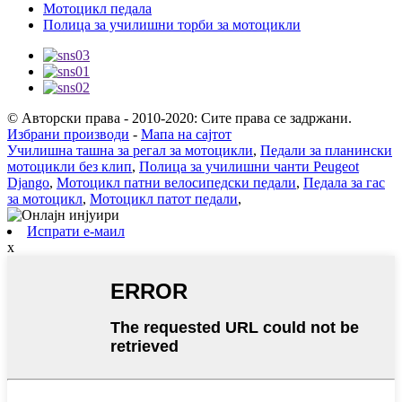
Мотоцикл педала
Полица за училишни торби за мотоцикли
© Авторски права - 2010-2020: Сите права се задржани.
Избрани производи
-
Мапа на сајтот
Училишна ташна за регал за мотоцикли
,
Педали за планински
мотоцикли без клип
,
Полица за училишни чанти Peugeot
Django
,
Мотоцикл патни велосипедски педали
,
Педала за гас
за мотоцикл
,
Мотоцикл патот педали
,
Испрати е-маил
x