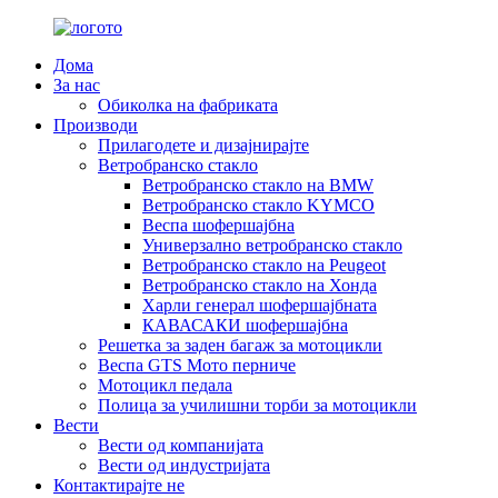
Дома
За нас
Обиколка на фабриката
Производи
Прилагодете и дизајнирајте
Ветробранско стакло
Ветробранско стакло на BMW
Ветробранско стакло KYMCO
Веспа шофершајбна
Универзално ветробранско стакло
Ветробранско стакло на Peugeot
Ветробранско стакло на Хонда
Харли генерал шофершајбната
КАВАСАКИ шофершајбна
Решетка за заден багаж за мотоцикли
Веспа GTS Мото перниче
Мотоцикл педала
Полица за училишни торби за мотоцикли
Вести
Вести од компанијата
Вести од индустријата
Контактирајте не