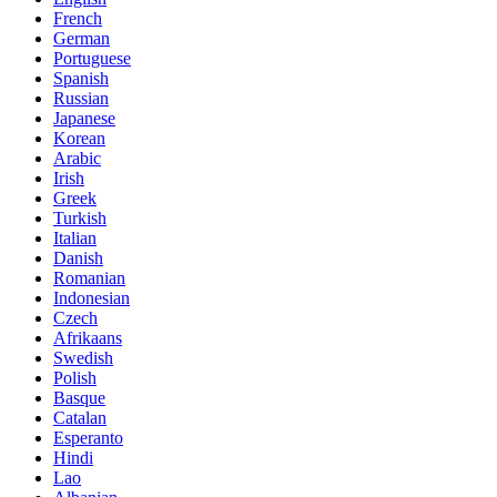
French
German
Portuguese
Spanish
Russian
Japanese
Korean
Arabic
Irish
Greek
Turkish
Italian
Danish
Romanian
Indonesian
Czech
Afrikaans
Swedish
Polish
Basque
Catalan
Esperanto
Hindi
Lao