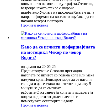
вниманието на мото индустријата.Оттогаш,
ветробранското стакло е широко
прифатено.Улогата на шофершајбната е да ја
направи формата на возилото поубава, да го
намали ветерот повторно...
Прочитај повеќе
Како да се исчисти шофершајбната
на мотоцикл Чекор по чекор
Водич?
од админ на 20-05-25
Преднатопување Секогаш претходно
натопете го штитот со голема крпа или мека
памучна крпа.Пешкирот мора да се натопи
со вода и да се стави на штитот најмалку 5
минути за да се омекнат
работите.Отстранете ја крпата и исцедете ја
водата над штитот додека лесно ги
поместувате остатоците надолу...
Прочитај повеќе