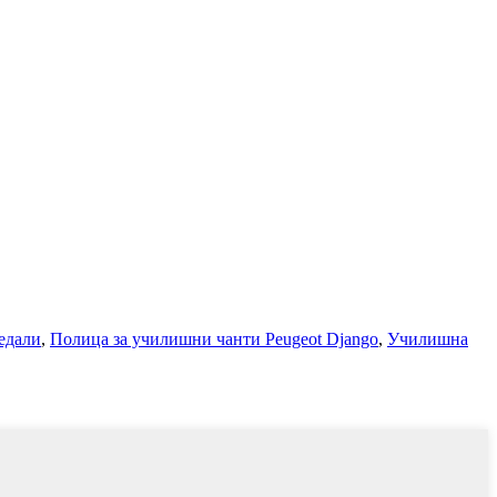
едали
,
Полица за училишни чанти Peugeot Django
,
Училишна