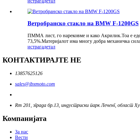
истрага
детал
Ветробранско стакло на BMW F-1200GS
ПММА лист, го нарековме и како Акрилик.Тоа е еде
73,5%.Материјалот има многу добра механичка сила,
истрага
детал
КОНТАКТИРАЈТЕ НЕ
13857625126
sales@ibxmoto.com
Rm 201, зграда бр.13, индустриски парк Леченг, област Ху
Компанијата
За нас
Вести