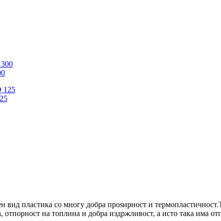
00
25
н вид пластика со многу добра проѕирност и термопластичност.
 отпорност на топлина и добра издржливост, а исто така има отп