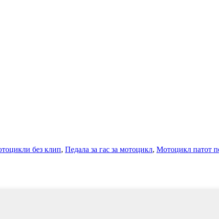
отоцикли без клип
,
Педала за гас за мотоцикл
,
Мотоцикл патот п