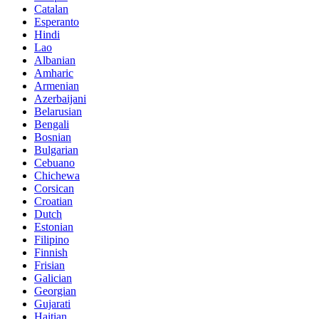
Catalan
Esperanto
Hindi
Lao
Albanian
Amharic
Armenian
Azerbaijani
Belarusian
Bengali
Bosnian
Bulgarian
Cebuano
Chichewa
Corsican
Croatian
Dutch
Estonian
Filipino
Finnish
Frisian
Galician
Georgian
Gujarati
Haitian