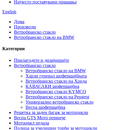
Најчесто поставувани прашања
English
Дома
Производи
Ветробранско стакло
Ветробранско стакло на BMW
Категории
Прилагодете и дизајнирајте
Ветробранско стакло
Ветробранско стакло на BMW
Харли генерал шофершајбната
Ветробранско стакло на Хонда
КАВАСАКИ шофершајбна
Ветробранско стакло KYMCO
Ветробранско стакло на Peugeot
Универзално ветробранско стакло
Веспа шофершајбна
Решетка за заден багаж за мотоцикли
Веспа GTS Мото перниче
Мотоцикл педала
Полица за училишни торби за мотоцикли