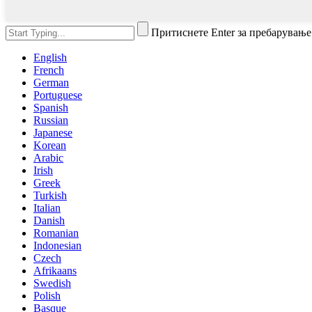
Притиснете Enter за пребарување
English
French
German
Portuguese
Spanish
Russian
Japanese
Korean
Arabic
Irish
Greek
Turkish
Italian
Danish
Romanian
Indonesian
Czech
Afrikaans
Swedish
Polish
Basque