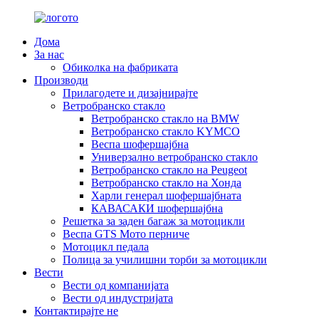
Дома
За нас
Обиколка на фабриката
Производи
Прилагодете и дизајнирајте
Ветробранско стакло
Ветробранско стакло на BMW
Ветробранско стакло KYMCO
Веспа шофершајбна
Универзално ветробранско стакло
Ветробранско стакло на Peugeot
Ветробранско стакло на Хонда
Харли генерал шофершајбната
КАВАСАКИ шофершајбна
Решетка за заден багаж за мотоцикли
Веспа GTS Мото перниче
Мотоцикл педала
Полица за училишни торби за мотоцикли
Вести
Вести од компанијата
Вести од индустријата
Контактирајте не