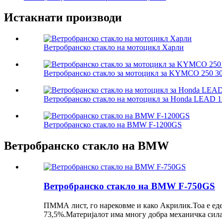
Истакнати производи
Ветробранско стакло на мотоцикл Харли
Ветробранско стакло за мотоцикл за KYMCO 250 3
Ветробранско стакло на мотоцикл за Honda LEAD 1
Ветробранско стакло на BMW F-1200GS
Ветробранско стакло на BMW
Ветробранско стакло на BMW F-750GS
ПММА лист, го нарековме и како Акрилик.Тоа е еде
73,5%.Материјалот има многу добра механичка сила,