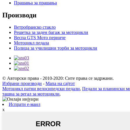
Прашања за прашања
Производи
Ветробранско стакло
Решетка за заден багаж за мотоцикли
Веспа GTS Мото перниче
Мотоцикл педала
Полица за училишни торби за мотоцикли
© Авторски права - 2010-2020: Сите права се задржани.
Избрани производи
-
Мапа на сајтот
Мотоцикл патни велосипедски педали
,
Педали за планински м
ташна за регал за мотоцикли
,
Испрати е-маил
x